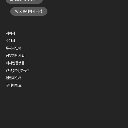
WIX 홈페이지 제작
MENU
계획서
소개서
투자제안서
정부지원사업
비대면플랫폼
건설,분양,부동산
입찰제안서
구매이벤트
SERVICE
FAQ
Contact
블로그
​사업계획서 작성법​