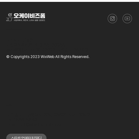
​(주)스타트업에이치알디
대표이사
류성열
사업자등록번호
410-88-00388
통신판매업신고번호
제2022-서울강서-0649호
© Copyrights 2023 WixWeb All Rights Reserved.
OFFICE
서울 강서구 공항대로 209, GMG엘스타 1009호
Tel
1566-8643
Email
ppt@startuphrd.com
스타트업에이치알디