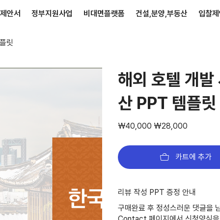
제안서
정부지원사업
비대면플랫폼
건설,분양,부동산
입찰제
템플릿
해외 호텔 개발
산 PPT 템플릿
정
할
₩40,000
₩28,000
가
인
가
카트에 추가
리뷰 작성 PPT 증정 안내
구매완료 후 정성스러운 댓글을 남
Contact 페이지
에서 신청양식을