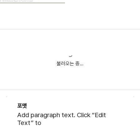
불러오는 중...
포맷
Add paragraph text. Click “Edit
Text” to