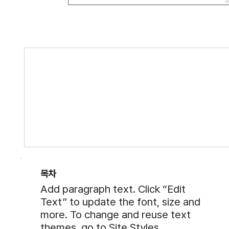
목차
Add paragraph text. Click “Edit
Text” to update the font, size and
more. To change and reuse text
themes, go to Site Styles.