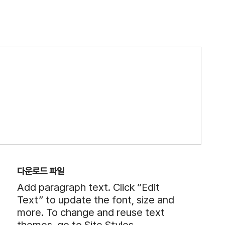
다운로드 파일
Add paragraph text. Click “Edit
Text” to update the font, size and
more. To change and reuse text
themes, go to Site Styles.