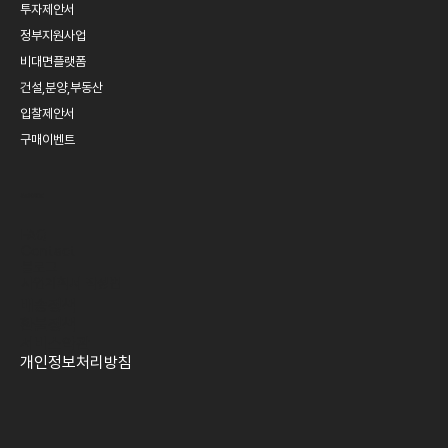
투자제안서
정부지원사업
비대면플랫폼
건설,분양,부동산
입찰제안서
구매이벤트
SERVICE
FAQ
Contact
블로그
​사업계획서 작성법​
배송정책
환불정책
​서비스약관
개인정보처리방침​