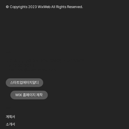
통신판매업신고번호
제2022-서울강서-0649호
© Copyrights 2023 WixWeb All Rights Reserved.
OFFICE
서울 강서구 공항대로 209, GMG엘스타 1009호
Tel
1566-8643
Email
ppt@startuphrd.com
스타트업에이치알디
WIX 홈페이지 제작
MENU
계획서
소개서