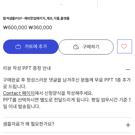
합격샘플PDF-예비창업패키지_제조,식품,플랫폼
정
할
₩600,000
₩360,000
가
인
가
카트에 추가
구매하기
리뷰 작성 PPT 증정 안내
구매완료 후 정성스러운 댓글을 남겨주신 분들께 무료 PPT 1종 추가
로 드립니다.
Contact 페이지
에서 신청양식을 작성해주세요.
PPT를 선택하시면 별도로 전달드리게 됩니다. 평일 업무시간 기준 1
일 이내 발송됩니다.
샘플자료가 왜 필요한가요?