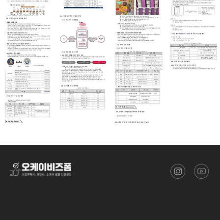
​(주)스타트업에이치알디
대표이사
류성열
사업자등록번호
410-88-00388