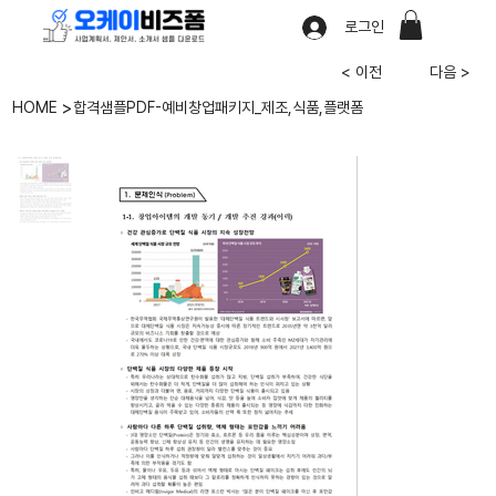
로그인
< 이전
다음 >
>
HOME
합격샘플PDF-예비창업패키지_제조,식품,플랫폼