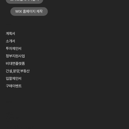
WIX 홈페이지 제작
MENU
계획서
소개서
투자제안서
정부지원사업
비대면플랫폼
건설,분양,부동산
입찰제안서
구매이벤트
SERVICE
FAQ
Contact
블로그
​사업계획서 작성법​