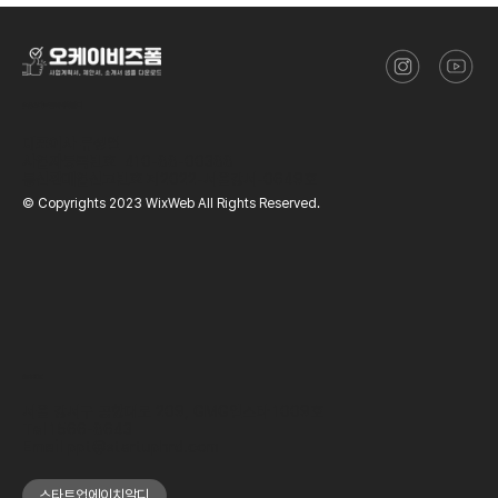
​(주)스타트업에이치알디
대표이사
류성열
사업자등록번호
410-88-00388
통신판매업신고번호
제2022-서울강서-0649호
© Copyrights 2023 WixWeb All Rights Reserved.
OFFICE
서울 강서구 공항대로 209, GMG엘스타 1009호
Tel
1566-8643
Email
ppt@startuphrd.com
스타트업에이치알디