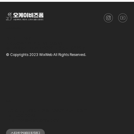
​(주)스타트업에이치알디
대표이사
류성열
사업자등록번호
410-88-00388
통신판매업신고번호
제2022-서울강서-0649호
© Copyrights 2023 WixWeb All Rights Reserved.
OFFICE
서울 강서구 공항대로 209, GMG엘스타 1009호
Tel
1566-8643
Email
ppt@startuphrd.com
스타트업에이치알디