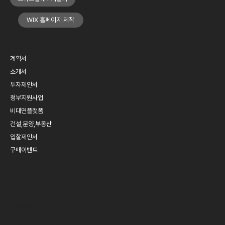
WIX 홈페이지 제작
MENU
계획서
소개서
투자제안서
정부지원사업
비대면플랫폼
건설,분양,부동산
입찰제안서
구매이벤트
SERVICE
FAQ
Contact
블로그
​사업계획서 작성법​