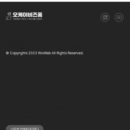
​(주)스타트업에이치알디
대표이사
류성열
사업자등록번호
410-88-00388
통신판매업신고번호
제2022-서울강서-0649호
© Copyrights 2023 WixWeb All Rights Reserved.
OFFICE
서울 강서구 공항대로 209, GMG엘스타 1009호
Tel
1566-8643
Email
ppt@startuphrd.com
스타트업에이치알디