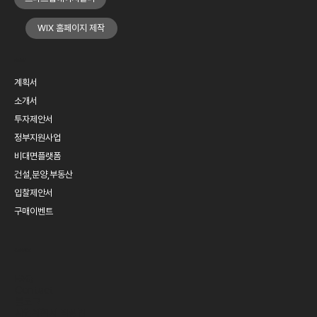
WIX 홈페이지 제작
MENU
계획서
소개서
투자제안서
정부지원사업
비대면플랫폼
건설,분양,부동산
입찰제안서
구매이벤트
SERVICE
FAQ
Contact
블로그
​사업계획서 작성법​