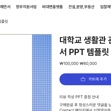
제안서
정부지원사업
비대면플랫폼
건설,분양,부동산
입찰제
템플릿
대학교 생활관 
서 PPT 템플릿
정
할
₩100,000
₩80,000
가
인
가
카트에 추가
리뷰 작성 PPT 증정 안내
구매완료 후 정성스러운 댓글을 남
Contact 페이지
에서 신청양식을