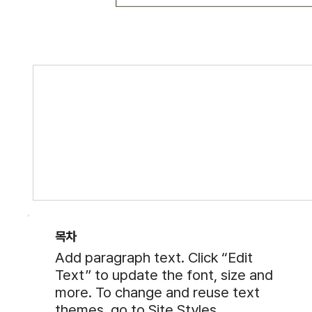
목차
Add paragraph text. Click “Edit
Text” to update the font, size and
more. To change and reuse text
themes, go to Site Styles.