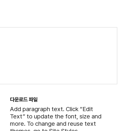
다운로드 파일
Add paragraph text. Click “Edit
Text” to update the font, size and
more. To change and reuse text
themes, go to Site Styles.