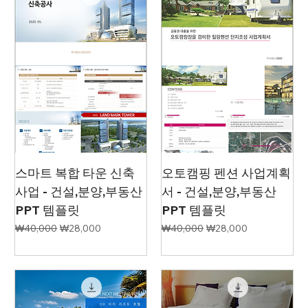
스마트 복합 타운 신축
오토캠핑 펜션 사업계획
사업 - 건설,분양,부동산
서 - 건설,분양,부동산
PPT 템플릿
PPT 템플릿
일반가
할인가
일반가
할인가
₩40,000
₩28,000
₩40,000
₩28,000