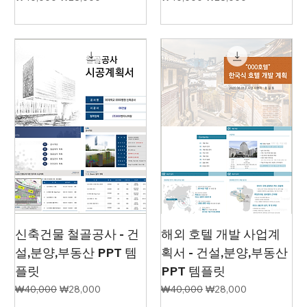
신축건물 철골공사 - 건
해외 호텔 개발 사업계
설,분양,부동산 PPT 템
획서 - 건설,분양,부동산
플릿
PPT 템플릿
일반가
할인가
일반가
할인가
₩40,000
₩28,000
₩40,000
₩28,000