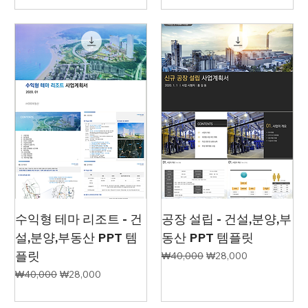
수익형 테마 리조트 - 건
공장 설립 - 건설,분양,부
설,분양,부동산 PPT 템
동산 PPT 템플릿
플릿
일반가
할인가
₩40,000
₩28,000
일반가
할인가
₩40,000
₩28,000