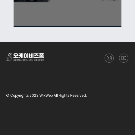
성공적인 투자 유치를 위한사업계획서 IR자료 작성법 3/3
​(주)스타트업에이치알디
대표이사
류성열
사업자등록번호
410-88-00388
통신판매업신고번호
제2022-서울강서-0649호
© Copyrights 2023 WixWeb All Rights Reserved.