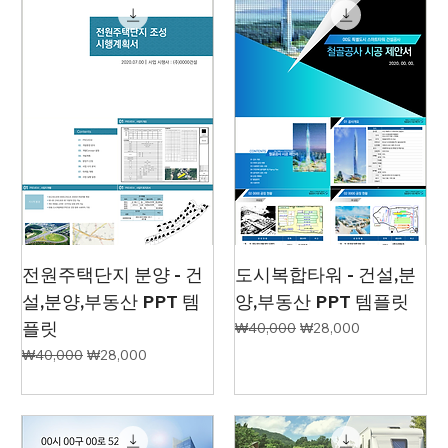
전원주택단지 분양 - 건
도시복합타워 - 건설,분
설,분양,부동산 PPT 템
양,부동산 PPT 템플릿
플릿
일반가
할인가
₩40,000
₩28,000
일반가
할인가
₩40,000
₩28,000