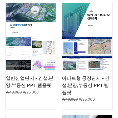
일반산업단지 - 건설,분
아파트형 공장단지 - 건
양,부동산 PPT 템플릿
설,분양,부동산 PPT 템
플릿
일반가
할인가
₩40,000
₩28,000
일반가
할인가
₩40,000
₩28,000