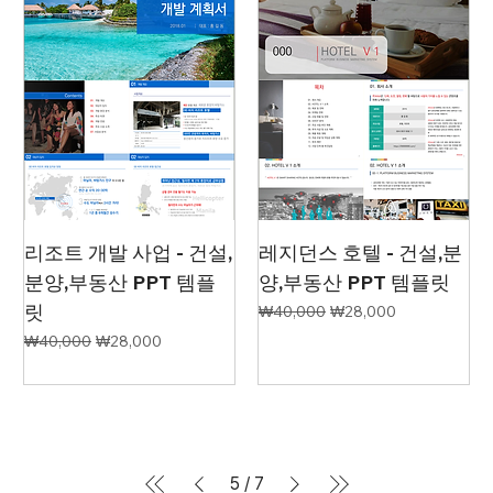
리조트 개발 사업 - 건설,
레지던스 호텔 - 건설,분
분양,부동산 PPT 템플
양,부동산 PPT 템플릿
릿
일반가
할인가
₩40,000
₩28,000
일반가
할인가
₩40,000
₩28,000
5
/
7