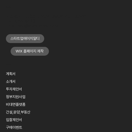
OFFICE
서울 강서구 공항대로 209, GMG엘스타 1009호
Tel
1566-8643
Email
ppt@startuphrd.com
스타트업에이치알디
WIX 홈페이지 제작
MENU
계획서
소개서
투자제안서
정부지원사업
비대면플랫폼
건설,분양,부동산
입찰제안서
구매이벤트