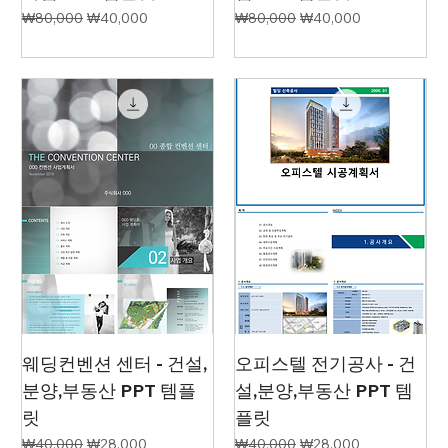
일반가
할인가
일반가
할인가
₩80,000
₩40,000
₩80,000
₩40,000
웨딩컨벤션 센터 - 건설,
오피스텔 전기공사 - 건
분양,부동산 PPT 템플
설,분양,부동산 PPT 템
릿
플릿
일반가
할인가
일반가
할인가
₩40,000
₩28,000
₩40,000
₩28,000