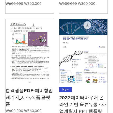
일반가
할인가
일반가
할인가
₩600,000
₩360,000
₩600,000
₩360,000
합격샘플PDF-예비창업
New
패키지_제조,식품,플랫
2022 데이터바우처 온
폼
라인 기반 육류유통 - 사
일반가
할인가
업계획서 PPT 템플릿
₩600,000
₩360,000