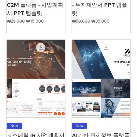
C2M 플랫폼 - 사업계획
- 투자제안서 PPT 템플
서 PPT 템플릿
릿
일반가
할인가
일반가
할인가
₩25,000
₩15,000
₩50,000
₩35,000
New
New
코스메틱 IR 사업계획서
AI기반 관세정보 플랫폼