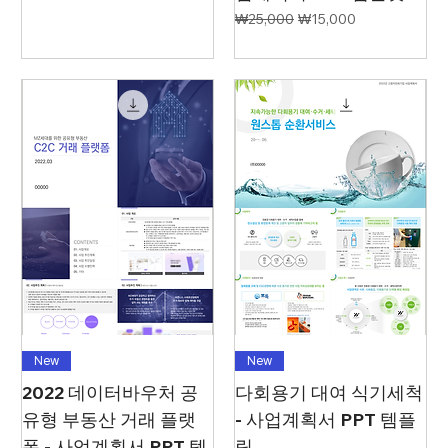
일반가
할인가
₩25,000
₩15,000
New
New
2022 데이터바우처 공
다회용기 대여 식기세척
유형 부동산 거래 플랫
- 사업계획서 PPT 템플
폼 - 사업계획서 PPT 템
릿