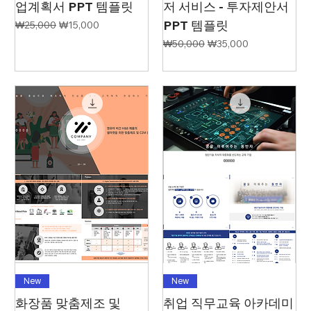
업계획서 PPT 템플릿
저 서비스 - 투자제안서
PPT 템플릿
일반가
할인가
₩25,000
₩15,000
일반가
할인가
₩50,000
₩35,000
New
New
화장품 맞춤제조 및
취업 직무교육 아카데미