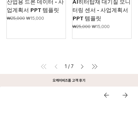
산업용 드론 데이터 - 사
AI히터탑재 대기질 모니
업계획서 PPT 템플릿
터링 센서 - 사업계획서
PPT 템플릿
일반가
할인가
₩25,000
₩15,000
일반가
할인가
₩25,000
₩15,000
1
/
7
오케이비즈폼 고객 후기