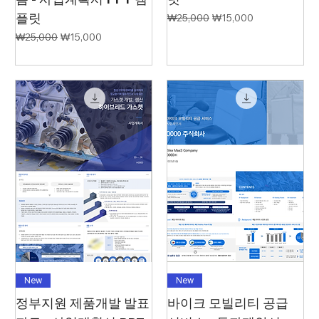
플릿
일반가
할인가
₩25,000
₩15,000
일반가
할인가
₩25,000
₩15,000
New
New
정부지원 제품개발 발표
바이크 모빌리티 공급