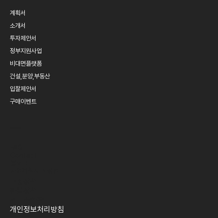
계획서
소개서
투자제안서
정부지원사업
비대면플랫폼
건설,분양,부동산
입찰제안서
구매이벤트
SERVICE
FAQ
Contact
블로그
​사업계획서 작성법​
배송정책
환불정책
​서비스약관
개인정보처리방침​