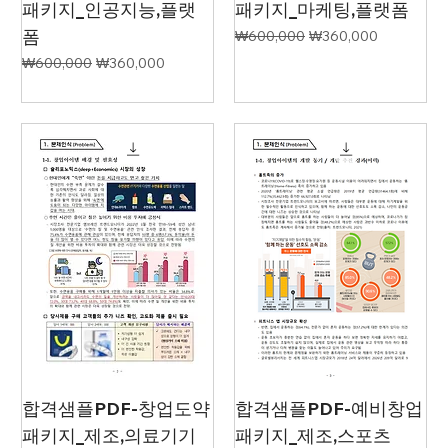
패키지_인공지능,플랫
패키지_마케팅,플랫폼
폼
일반가
할인가
₩600,000
₩360,000
일반가
할인가
₩600,000
₩360,000
합격샘플PDF-창업도약
합격샘플PDF-예비창업
패키지_제조,의료기기
패키지_제조,스포츠