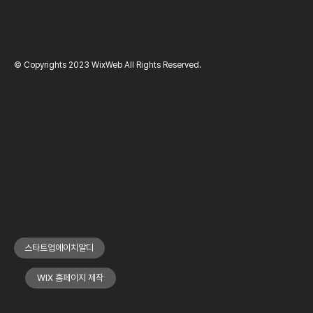
​(주)스타트업에이치알디
대표이사
류성열
사업자등록번호
410-88-00388
통신판매업신고번호
제2022-서울강서-0649호
© Copyrights 2023 WixWeb All Rights Reserved.
OFFICE
서울 강서구 공항대로 209, GMG엘스타 1009호
Tel
1566-8643
Email
ppt@startuphrd.com
스타트업에이치알디
WIX 홈페이지 제작
MENU