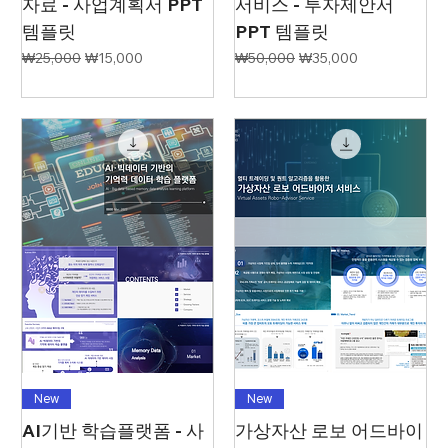
자료 - 사업계획서 PPT
서비스 - 투자제안서
템플릿
PPT 템플릿
일반가
할인가
일반가
할인가
₩25,000
₩15,000
₩50,000
₩35,000
New
New
AI기반 학습플랫폼 - 사
가상자산 로보 어드바이