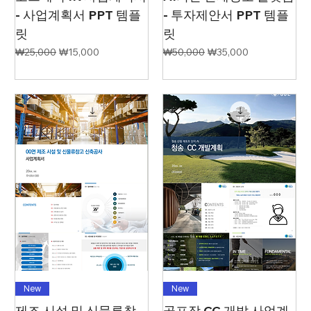
- 사업계획서 PPT 템플
- 투자제안서 PPT 템플
릿
릿
일반가
할인가
일반가
할인가
₩25,000
₩15,000
₩50,000
₩35,000
New
New
제조 시설 및 신물류창
골프장 CC 개발 사업계